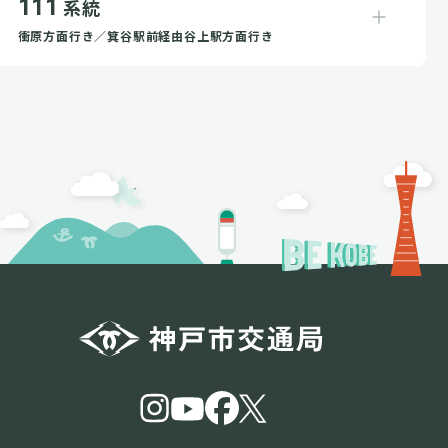
111
系統
衝原方面行き／箕谷駅前経由谷上駅方面行き