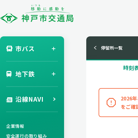
市バス
停留所一覧
時刻
地下鉄
沿線NAVI
202
をご確
企業情報
安全運行の取り組み