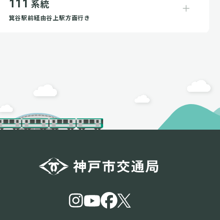
111
系統
箕谷駅前経由谷上駅方面行き