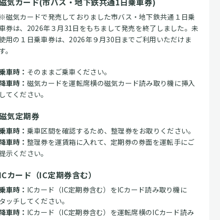
磁気カード(市バス・地下鉄共通1日乗車券)
※磁気カードで発売しておりました市バス・地下鉄共通１日乗
車券は、2026年３月31日をもちまして発売を終了しました。未
使用の１日乗車券は、2026年９月30日までご利用いただけま
す。
乗車時：
そのままご乗車ください。
降車時：
磁気カードを運転席横の磁気カード読み取り機に挿入
してください。
磁気定期券
乗車時：
乗車区間を確認するため、整理券をお取りください。
降車時：
整理券を運賃箱に入れて、定期券の券面を運転手にご
提示ください。
ICカード（IC定期券含む）
乗車時：
ICカード（IC定期券含む）をICカード読み取り機に
タッチしてください。
降車時：
ICカード（IC定期券含む）を運転席横のICカード読み