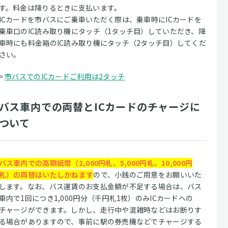
す。料金は降りるときに支払います。
ICカードを市バスにご乗車いただく際は、乗車時にICカードを
乗車口のIC読み取り機にタッチ（1タッチ目）していただき、降
車時にも料金箱のIC読み取り機にタッチ（2タッチ目）してくだ
さい。
>
市バスでのICカードご利用は2タッチ
バス車内での両替とICカードのチャージに
ついて
バス車内での高額紙幣（2,000円札、5,000円札、10,000円
札）の両替はいたしかねます
ので、小銭のご用意をお願いいた
します。なお、バス運賃のお支払金額が不足する場合は、バス
車内で1回につき1,000円分（千円札1枚）のみICカードへの
チャージができます。しかし、走行中や混雑時などはお断りす
る場合がありますので、事前に駅の券売機などでチャージする