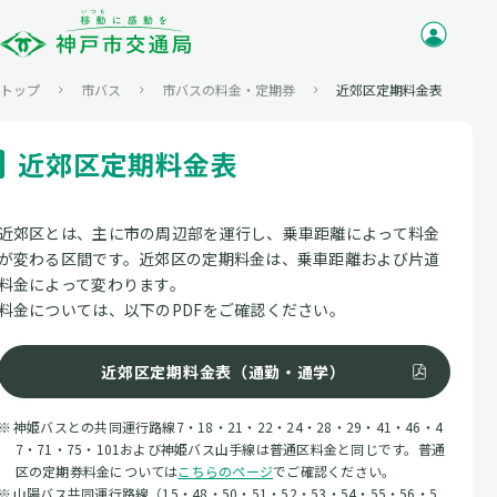
トップ
市バス
市バスの料金・定期券
近郊区定期料金表
近郊区定期料金表
近郊区とは、主に市の周辺部を運行し、乗車距離によって料金
が変わる区間です。近郊区の定期料金は、乗車距離および片道
料金によって変わります。
料金については、以下のPDFをご確認ください。
近郊区定期料金表（通勤・通学）
神姫バスとの共同運行路線7・18・21・22・24・28・29・41・46・4
7・71・75・101および神姫バス山手線は普通区料金と同じです。普通
区の定期券料金については
こちらのページ
でご確認ください。
山陽バス共同運行路線（15・48・50・51・52・53・54・55・56・5