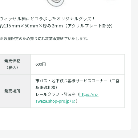
ヴィッセル神戸とコラボしたオリジナルグッズ！
約115mm×50mm×厚み2mm（アクリルプレート部分）
数量限定のため売り切れ次第販売終了いたします。
発売価格
600円
（税込）
市バス・地下鉄お客様サービスコーナー（三宮
駅東改札横）
発売場所
レールクラフト阿波座（
https://rc-
awaza.shop-pro.jp/
）