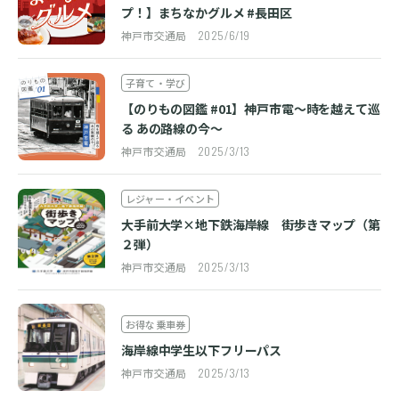
プ！】まちなかグルメ #長田区
神戸市交通局
2025/6/19
子育て・学び
【のりもの図鑑 #01】神戸市電～時を越えて巡
る あの路線の今～
神戸市交通局
2025/3/13
レジャー・イベント
大手前大学×地下鉄海岸線 街歩きマップ（第
２弾）
神戸市交通局
2025/3/13
お得な乗車券
海岸線中学生以下フリーパス
神戸市交通局
2025/3/13