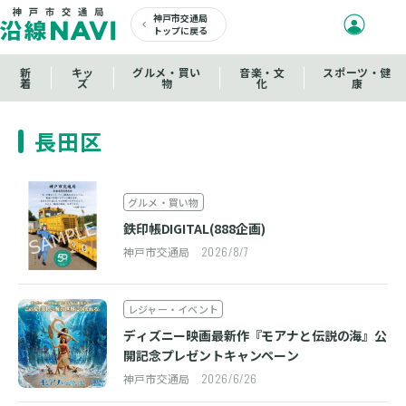
神戸市交通局
トップに戻る
新
キッ
グルメ・買い
音楽・文
スポーツ・健
着
ズ
物
化
康
長田区
グルメ・買い物
鉄印帳DIGITAL(888企画)
神戸市交通局
2026/8/7
レジャー・イベント
ディズニー映画最新作『モアナと伝説の海』公
開記念プレゼントキャンペーン
神戸市交通局
2026/6/26