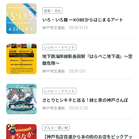
音楽・文化
いろ・いろ展 ーKOBEからはじまるアート
神戸市交通局
2026/5/24
レジャー・イベント
地下鉄海岸線新長田駅『はらぺこ地下道』～空
腹危険～
神戸市交通局
2026/3/5
レジャー・イベント
さとりとシキネと巡る！緑と青の神戸さんぽ
神戸市交通局
2026/2/26
グルメ・買い物
【神戸名店百選からあの街のお店をピックアッ