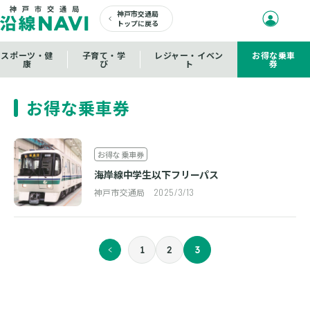
神戸市交通局
トップに戻る
スポーツ・健
子育て・学
レジャー・イベン
お得な乗車
康
び
ト
券
お得な乗車券
お得な乗車券
海岸線中学生以下フリーパス
神戸市交通局
2025/3/13
1
2
3