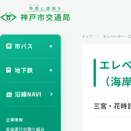
トップ
エレベーター・
市バス
エレ
地下鉄
（海
沿線NAVI
三宮・花時計
企業情報
安全運行の取り組み