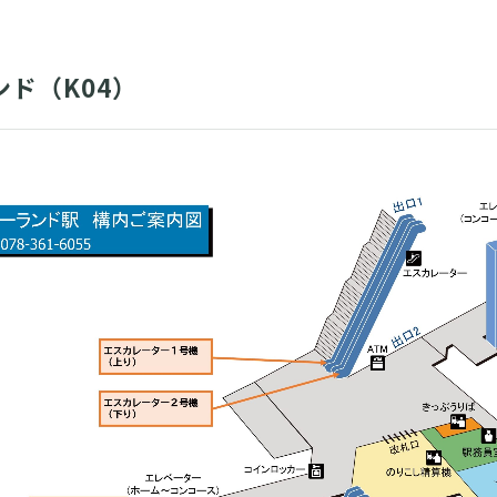
ド（K04）