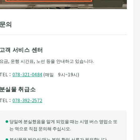
문의
고객 서비스 센터
요금, 운행 시간표, 노선 등을 안내하고 있습니다.
TEL：
078-321-0484
(매일 9시~19시)
분실물 취급소
TEL：
078-392-2572
당일에 분실했음을 알게 되었을 때는 시영 버스 영업소 또
는 역으로 직접 문의해 주십시오.
분실물을 받으실 때는 본인 확인 서류가 필요합니다.