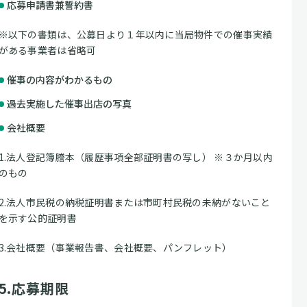
応募申請書兼誓約書
※以下の書類は、公募日より１年以内に当局物件での催事実績
がある事業者は省略可
催事の内容がわかるもの
過去実施した催事出店の写真
会社概要
1.法人登記簿謄本（履歴事項全部証明書の写し） ※３か月以内
のもの
2.法人市民税の納税証明書または市町村民税の未納がないこと
を示す公的証明書
3.会社概要（事業報告書、会社概要、パンフレット）
5.応募期限