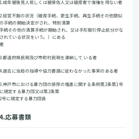
1.成年被後見人若しくは被保佐人又は破産者で復権を得ない者
2.経営不振の状況（破産手続、更生手続、再生手続その他類似
の手続の開始決定がされ、特別清算
手続その他の清算手続が開始され、又は手形取引停止処分がな
されている状況をいう。）にある
者
3.都道府県民税及び市町村民税を滞納して いる者
4.過去に当局の指導や協力要請に従わなかった事実のある者
5.神戸市における暴力団の排除の推進に関する条例第2条第1号
に規定する暴力団又は第2条第
2号に規定する暴力団員
4.応募書類