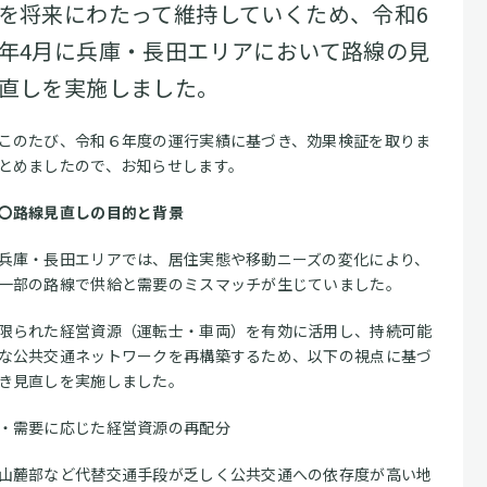
を将来にわたって維持していくため、令和6
年4月に兵庫・長田エリアにおいて路線の見
直しを実施しました。
このたび、令和６年度の運行実績に基づき、効果検証を取りま
とめましたので、お知らせします。
〇路線見直しの目的と背景
兵庫・長田エリアでは、居住実態や移動ニーズの変化により、
一部の路線で供給と需要のミスマッチが生じていました。
限られた経営資源（運転士・車両）を有効に活用し、持続可能
な公共交通ネットワークを再構築するため、以下の視点に基づ
き見直しを実施しました。
・需要に応じた経営資源の再配分
山麓部など代替交通手段が乏しく公共交通への依存度が高い地