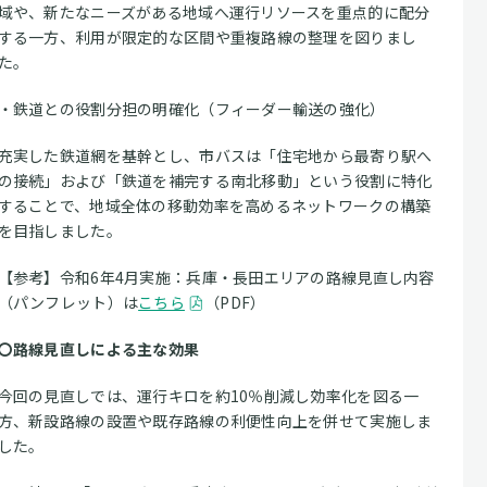
域や、新たなニーズがある地域へ運行リソースを重点的に配分
する一方、利用が限定的な区間や重複路線の整理を図りまし
た。
・鉄道との役割分担の明確化（フィーダー輸送の強化）
充実した鉄道網を基幹とし、市バスは「住宅地から最寄り駅へ
の接続」および「鉄道を補完する南北移動」という役割に特化
することで、地域全体の移動効率を高めるネットワークの構築
を目指しました。
【参考】令和6年4月実施：兵庫・長田エリアの路線見直し内容
（パンフレット）は
こちら
（PDF）
〇路線見直しによる主な効果
今回の見直しでは、運行キロを約10％削減し効率化を図る一
方、新設路線の設置や既存路線の利便性向上を併せて実施しま
した。