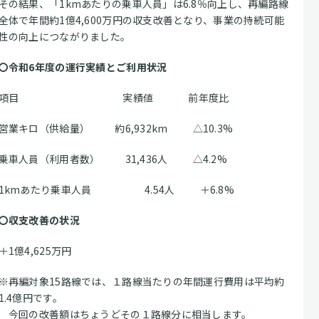
その結果、「1kmあたりの乗車人員」は6.8％向上し、再編路線
全体で年間約1億4,600万円の収支改善となり、事業の持続可能
性の向上につながりました。
〇令和6年度の運行実績とご利用状況
項目 実績値 前年度比
営業キロ（供給量） 約6,932km △10.3%
乗車人員（利用者数） 31,436人 △4.2%
1kmあたり乗車人員 4.54人 ＋6.8%
〇収支改善の状況
＋1億4,625万円
※再編対象15路線では、１路線当たりの年間運行費用は平均約
1.4億円です。
今回の改善額はちょうどその１路線分に相当します。