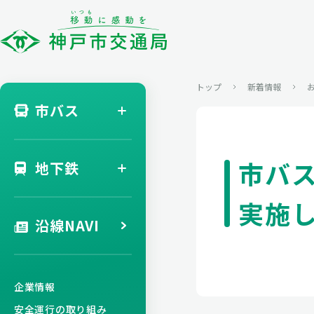
トップ
新着情報
市バス
市バ
地下鉄
実施
沿線NAVI
企業情報
安全運行の取り組み