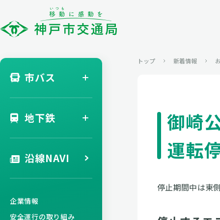
トップ
新着情報
市バス
御崎
地下鉄
運転
沿線NAVI
停止期間中は東
企業情報
安全運行の取り組み