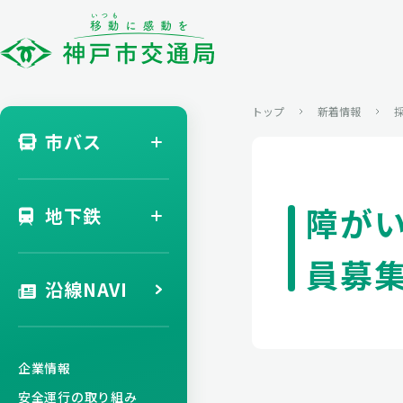
トップ
新着情報
市バス
障が
地下鉄
員募
沿線NAVI
企業情報
安全運行の取り組み