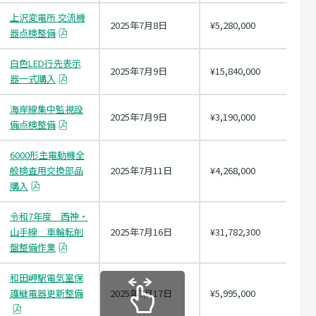
上沢変電所 交流機
2025年7月8日
¥5,280,000
器点検整備
白色LED行先表示
2025年7月9日
¥15,840,000
器一式購入
海岸線集中監視設
2025年7月9日
¥3,190,000
備点検整備
6000形主電動機全
般検査用交換部品
2025年7月11日
¥4,268,000
購入
令和7年度 西神・
山手線 車輪転削
2025年7月16日
¥31,782,300
盤整備作業
和田岬駅電気室保
護継電器更新整備
2025年7月17日
¥5,995,000