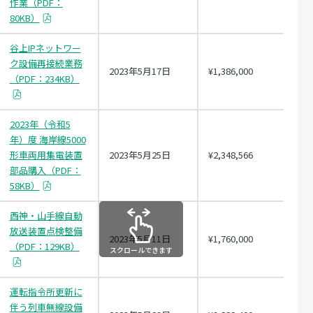
作業（PDF：
80KB）
谷上IPネットワー
ク設備再接続業務
2023年5月17日
¥1,386,000
（PDF：234KB）
2023年（令和5
年）度 海岸線5000
形車両用集電装置
2023年5月25日
¥2,348,566
部品購入（PDF：
58KB）
西神・山手線自動
放送装置点検整備
2023年5月11日
¥1,760,000
（PDF：129KB）
スクロールできます
運転指令所更新に
伴う列車無線設備