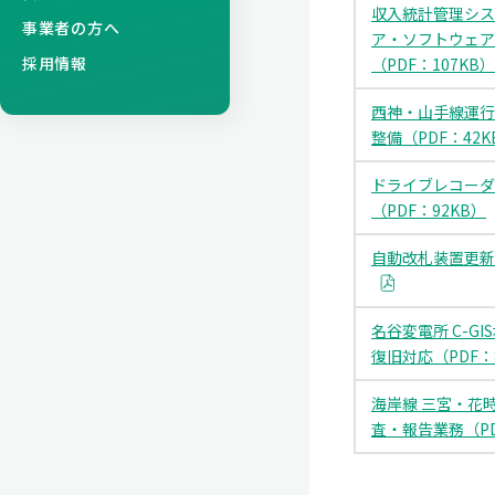
収入統計管理シス
事業者の方へ
ア・ソフトウェア
採用情報
（PDF：107KB）
西神・山手線運行
整備（PDF：42K
ドライブレコーダ
（PDF：92KB）
自動改札装置更新（
名谷変電所 C-G
復旧対応（PDF：
海岸線 三宮・花
査・報告業務（PD