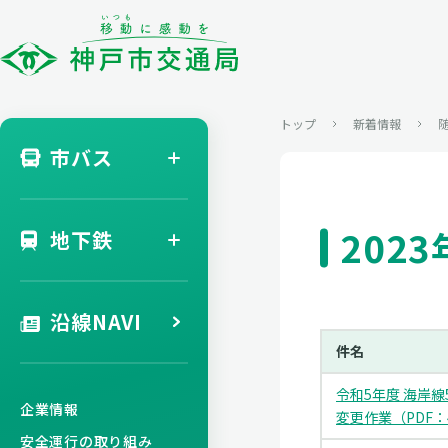
トップ
新着情報
市バス
202
地下鉄
沿線NAVI
件名
令和5年度 海岸線
企業情報
変更作業（PDF：
安全運行の取り組み