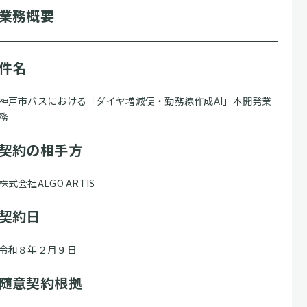
業務概要
件名
神戸市バスにおける「ダイヤ増減便・勤務線作成AI」本開発業
務
契約の相手方
株式会社ALGO ARTIS
契約日
令和８年２月９日
随意契約根拠