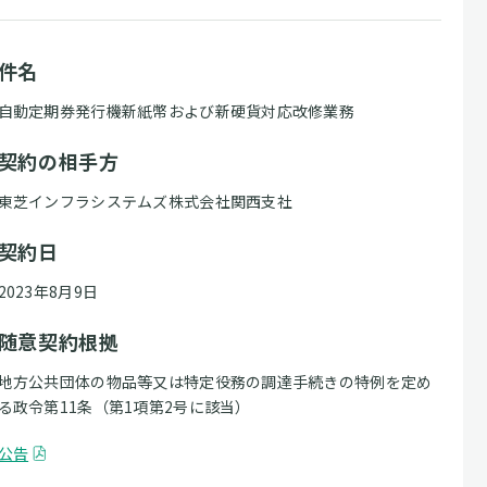
件名
自動定期券発行機新紙幣および新硬貨対応改修業務
契約の相手方
東芝インフラシステムズ株式会社関西支社
契約日
2023年8月9日
随意契約根拠
地方公共団体の物品等又は特定役務の調達手続きの特例を定め
る政令第11条（第1項第2号に該当）
公告