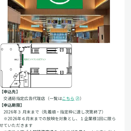
【申込先】
交通局指定広告代理店（一覧は
こちら
）
【申込期限】
2026年３ 月末まで（先着順・指定枠に達し次第終了）
※2026年６月末までの放映を対象とし、１企業様1回に限ら
せていただきます