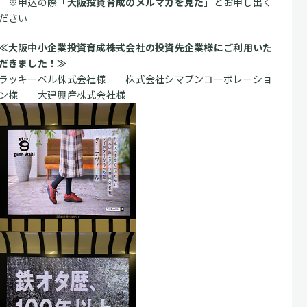
※申込の際「
大阪投資育成のメルマガを見た
」とお申し出く
ださい
≪大阪中小企業投資育成株式会社の投資先企業様にご利用いた
だきました！≫
ラッキーベル株式会社様 株式会社シマブンコーポレーショ
ン様 大建興産株式会社様