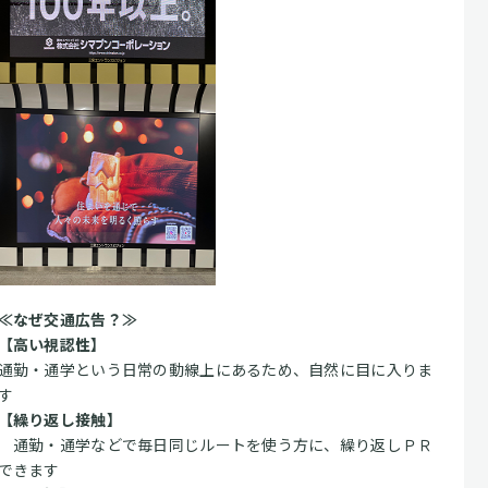
≪なぜ交通広告？≫
【高い視認性】
通勤・通学という日常の動線上にあるため、自然に目に入りま
す
【繰り返し接触】
通勤・通学などで毎日同じルートを使う方に、繰り返しＰＲ
できます