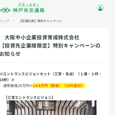
トップ
【交通広告】特別キャンペーン
大阪中小企業投資育成株式会社
【投資先企業様限定】特別キャンペーンの
お知らせ
≪エントランスビジョンセット（三宮・名谷）（１週・１枠・
15秒）≫
通常価格18万円⇒
14.4万円（税抜）（20％割引）
【三宮エントランスビジョン】