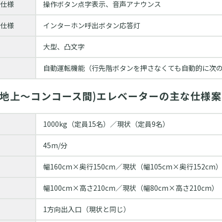
仕様
操作ボタン点字表⽰、⾳声アナウンス
仕様
インターホン呼出ボタン応答灯
大型、凸文字
自動運転機能（行先階ボタンを押さなくても自動的に次
(地上～コンコース間)エレベーターの主な仕様案
1000kg（定員15名）／現状（定員9名）
45m/分
幅160cm×奥行150cm／現状（幅105cm×奥行152cm
幅100cm×高さ210cm／現状（幅80cm×高さ210cm）
1方向出入口（現状と同じ）