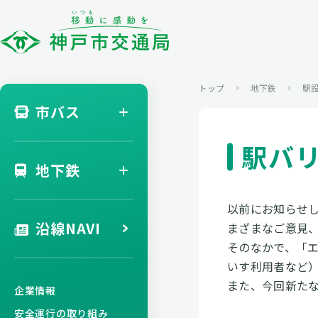
トップ
地下鉄
駅
市バス
駅バ
地下鉄
以前にお知らせ
沿線NAVI
まざまなご意見
そのなかで、「
いす利用者など
また、今回新た
企業情報
安全運行の取り組み