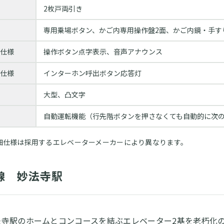
2枚戸両引き
専用乗場ボタン、かご内専⽤操作盤2⾯、かご内鏡・⼿す
仕様
操作ボタン点字表⽰、⾳声アナウンス
仕様
インターホン呼出ボタン応答灯
大型、凸文字
自動運転機能（行先階ボタンを押さなくても自動的に次
詳細仕様は採用するエレベーターメーカーにより異なります。
線 妙法寺駅
寺駅のホームとコンコースを結ぶエレベーター2基を老朽化の