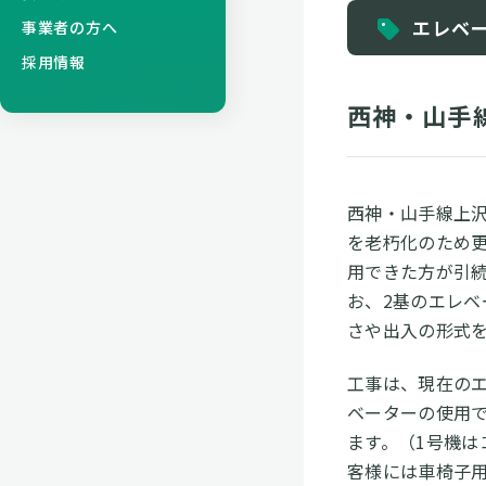
エレベ
事業者の方へ
採用情報
西神・山手
⻄神・⼭⼿線上
を⽼朽化のため更
用できた方が引
お、2基のエレ
さや出入の形式
⼯事は、現在の
ベーターの使⽤で
ます。（1号機
客様には⾞椅⼦