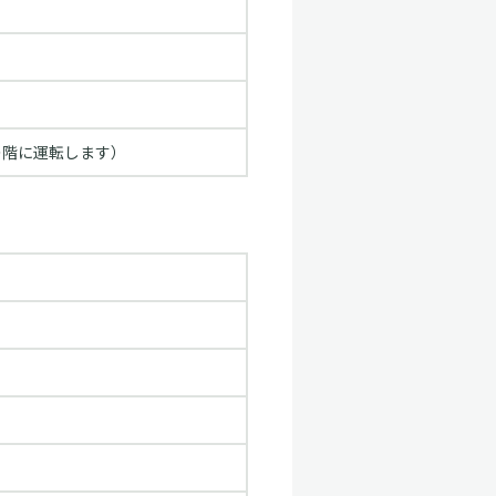
の階に運転します）
）