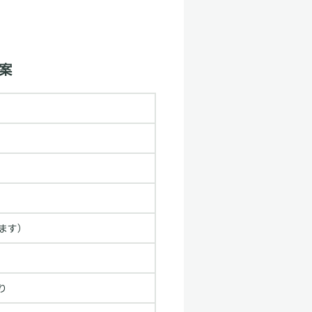
案
）
ます）
り