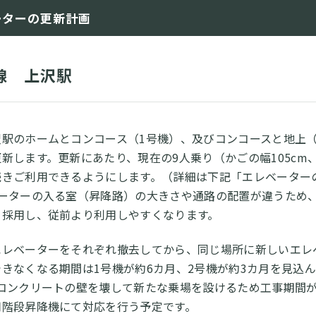
ーターの更新計画
線 上沢駅
沢駅のホームとコンコース（1号機）、及びコンコースと地上
新します。更新にあたり、現在の9⼈乗り（かごの幅105cm、
続きご利用できるようにします。（詳細は下記「エレベーター
ベーターの入る室（昇降路）の大きさや通路の配置が違うため
を採用し、従前より利用しやすくなります。
エレベーターをそれぞれ撤去してから、同じ場所に新しいエレ
きなくなる期間は1号機が約6カ月、2号機が約3カ⽉を⾒込
はコンクリートの壁を壊して新たな乗場を設けるため工事期間
⽤階段昇降機にて対応を⾏う予定です。