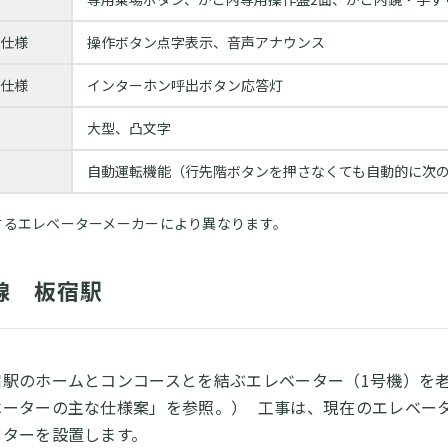
仕様
操作ボタン点字表⽰、⾳声アナウンス
仕様
インターホン呼出ボタン応答灯
大型、凸文字
自動運転機能（行先階ボタンを押さなくても自動的に次
するエレベーターメーカーにより異なります。
線 板宿駅
宿駅のホームとコンコースとを結ぶエレベーター（1号機）を
ベーターの主な仕様案」を参照。） 工事は、現在のエレベー
ーターを設置します。