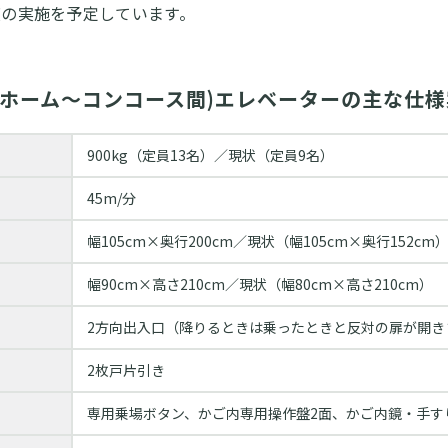
度の実施を予定しています。
(ホーム～コンコース間)エレベーターの主な仕様
900kg（定員13名）／現状（定員9名）
45m/分
幅105cm×奥行200cm／現状（幅105cm×奥行152cm
幅90cm×高さ210cm／現状（幅80cm×高さ210cm）
2方向出入口（降りるときは乗ったときと反対の扉が開き
2枚戸片引き
専用乗場ボタン、かご内専⽤操作盤2⾯、かご内鏡・⼿す