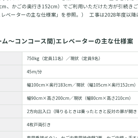
5cm、かごの奥行き152cm）でご利用いただけた方が引続き
レベーターの主な仕様案」を参照。） 工事は2028年度以
ーム～コンコース間)エレベーターの主な仕様案
750kg（定員11名）／現状（定員9名）
45m/分
幅100cm×奥行183cm／現状（幅105cm×奥行152cm
幅90cm×高さ200cm／現状（幅80cm×高さ210cm）
2方向出入口（降りるときは乗ったときと反対の扉が開き
4枚戸両引き
専用乗場ボタン、かご内専⽤操作盤2⾯、かご内鏡・⼿す