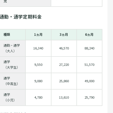
児
通勤・通学定期料金
種類
1ヵ月
3ヵ月
6ヵ月
通勤・通学
16,340
46,570
88,240
（大人）
通学
9,550
27,220
51,570
（大学生）
通学
9,080
25,860
49,000
（中高生）
通学
4,780
13,610
25,790
（小児）