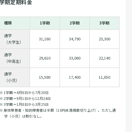
学期定期料金
種類
1学期
2学期
3学期
通学
31,160
34,790
23,300
（大学生）
通学
29,610
33,060
22,140
（中高生）
通学
15,580
17,400
11,650
（小児）
1学期＝4月8日から7月20日
2学期＝9月1日から12月24日
3学期＝1月8日から3月25日
身体障害者・知的障害者は半額（10円未満端数切り上げ）。ただし通
学（小児）は割引なし。