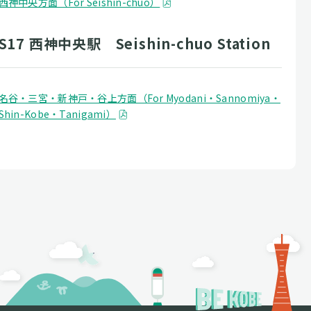
西神中央方面（For Seishin-chuo）
S17 西神中央駅 Seishin-chuo Station
名谷・三宮・新神戸・谷上方面（For Myodani・Sannomiya・
Shin-Kobe・Tanigami）