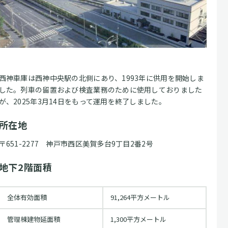
西神車庫は西神中央駅の北側にあり、1993年に供用を開始しま
した。列車の留置および検査業務のために使用しておりました
が、2025年3月14日をもって運用を終了しました。
所在地
〒651-2277 神戸市西区美賀多台9丁目2番2号
地下2階面積
全体有効面積
91,264平方メートル
管理棟建物延面積
1,300平方メートル