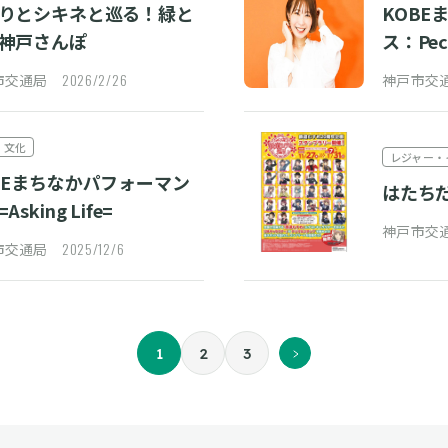
りとシキネと巡る！緑と
KOBE
神戸さんぽ
ス：Pec
2026/2/26
市交通局
神戸市
・文化
レジャー・
BEまちなかパフォーマン
はたち
Asking Life=
神戸市
2025/12/6
市交通局
1
2
3