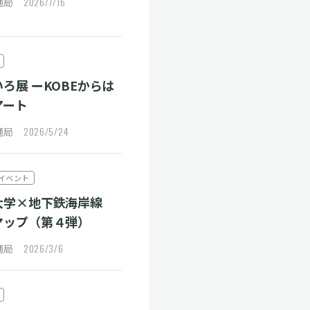
2026/7/16
交通局
ろ展 ーKOBEからは
アート
2026/5/24
交通局
イベント
大学×地下鉄海岸線
マップ（第４弾）
2026/3/6
交通局