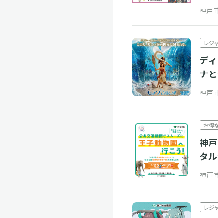
神戸
レジ
ディ
ナと
ゼン
神戸
お得
神戸
タル
神戸
レジ