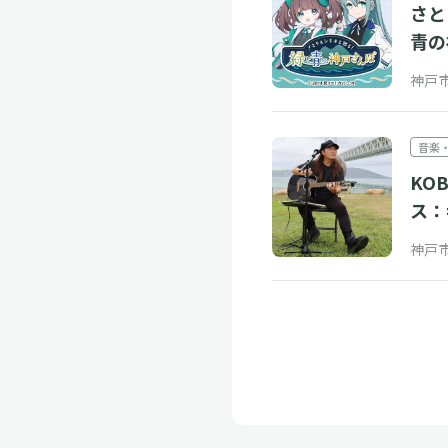
さと
青の
神戸
音楽
KO
ス：=
神戸