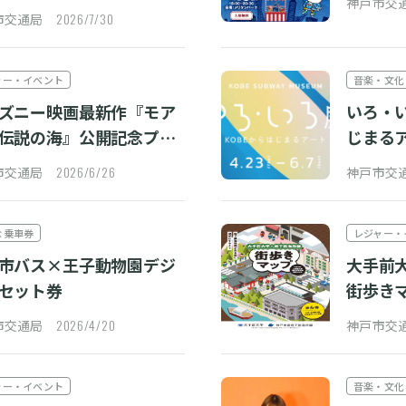
神戸市
2026/7/30
市交通局
ャー・イベント
音楽・文化
ズニー映画最新作『モア
いろ・い
伝説の海』公開記念プレ
じまる
トキャンペーン
2026/6/26
市交通局
神戸市
な乗車券
レジャー・
市バス×王子動物園デジ
大手前
セット券
街歩き
2026/4/20
市交通局
神戸市
ャー・イベント
音楽・文化