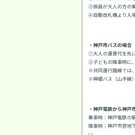
③係員が大人の方の
④自動改札機より入
・神戸市バスの場合
①大人の運賃代を先
②子どもの降車時に
※共同運行路線では
※神姫バス（山手線）
・神
戸電鉄から神戸
乗車時：神戸電鉄の
降車時：神戸市営地
い。