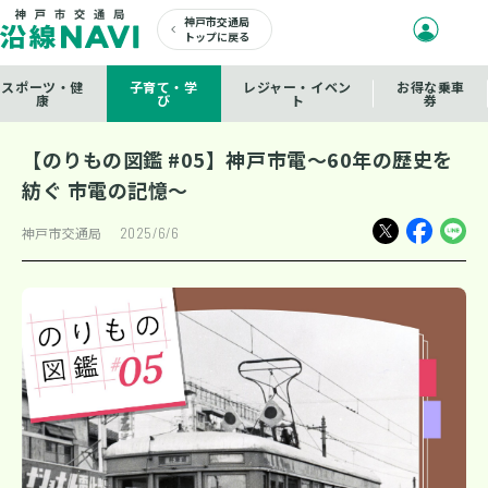
神戸市交通局
トップに戻る
スポーツ・健
子育て・学
レジャー・イベン
お得な乗車
康
び
ト
券
【のりもの図鑑 #05】神戸市電～60年の歴史を
紡ぐ 市電の記憶～
神戸市交通局
2025/6/6