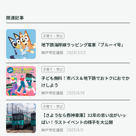
関連記事
子育て・学び
地下鉄海岸線ラッピング電車『ブルーイ号』
神戸市交通局
2026/3/23
子育て・学び
子ども無料！市バス＆地下鉄でおトクにおでか
けしよう
神戸市交通局
2025/6/16
子育て・学び
【さようなら西神車庫】32年の思い出がいっ
ぱい！ラストイベントの様子を大公開
神戸市交通局
2025/6/3