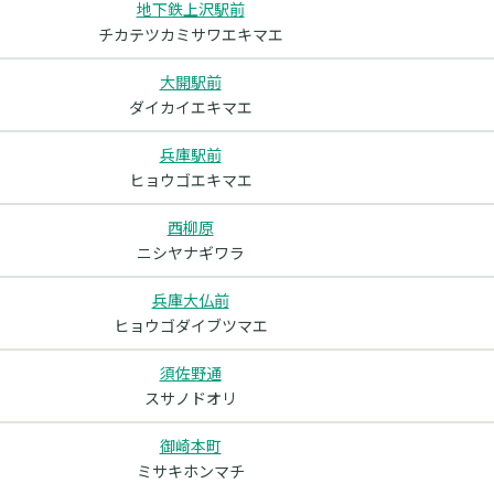
地下鉄上沢駅前
チカテツカミサワエキマエ
大開駅前
ダイカイエキマエ
兵庫駅前
ヒョウゴエキマエ
西柳原
ニシヤナギワラ
兵庫大仏前
ヒョウゴダイブツマエ
須佐野通
スサノドオリ
御崎本町
ミサキホンマチ