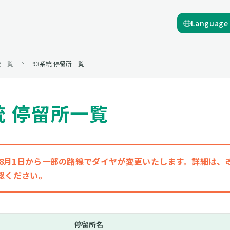
Language
統一覧
93系統 停留所一覧
統 停留所一覧
6年8月1日から一部の路線でダイヤが変更いたします。詳細は
認ください。
停留所名