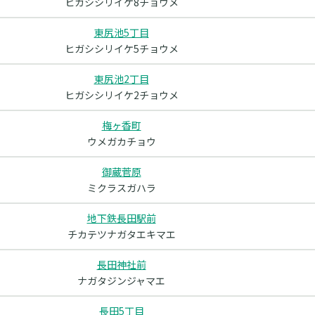
ヒガシシリイケ8チョウメ
東尻池5丁目
ヒガシシリイケ5チョウメ
東尻池2丁目
ヒガシシリイケ2チョウメ
梅ヶ香町
ウメガカチョウ
御蔵菅原
ミクラスガハラ
地下鉄長田駅前
チカテツナガタエキマエ
長田神社前
ナガタジンジャマエ
長田5丁目