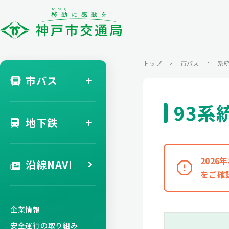
トップ
市バス
系
市バス
93系
地下鉄
202
沿線NAVI
をご確
企業情報
安全運行の取り組み