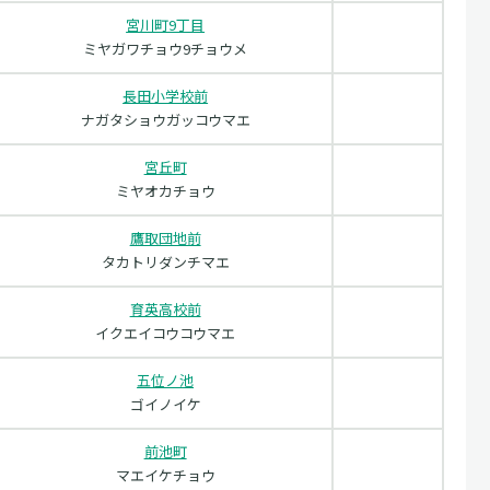
宮川町9丁目
ミヤガワチョウ9チョウメ
長田小学校前
ナガタショウガッコウマエ
宮丘町
ミヤオカチョウ
鷹取団地前
タカトリダンチマエ
育英高校前
イクエイコウコウマエ
五位ノ池
ゴイノイケ
前池町
マエイケチョウ