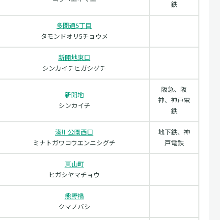
鉄
多聞通5丁目
タモンドオリ5チョウメ
新開地東口
シンカイチヒガシグチ
阪急、阪
新開地
神、神戸電
シンカイチ
鉄
湊川公園西口
地下鉄、神
ミナトガワコウエンニシグチ
戸電鉄
東山町
ヒガシヤマチョウ
熊野橋
クマノバシ